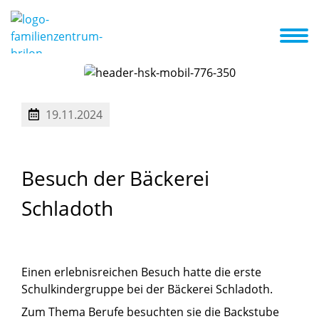
d wir
Konzept
Schwerpunkt
A-Z Liste
Aktuelles + Termine
19.11.2024
Besuch
der
Bäckerei
Schladoth
Einen erlebnisreichen Besuch hatte die erste
Schulkindergruppe bei der Bäckerei Schladoth.
Zum Thema Berufe besuchten sie die Backstube