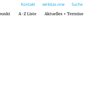
Kontakt
wirkitas.nrw
Suche
punkt
A-Z Liste
Aktuelles + Termine
Katholisches Familienzentrum Brilon
Ansprechpartner im pastoralen Raum
Zusammenarbeit mit Praktikanten