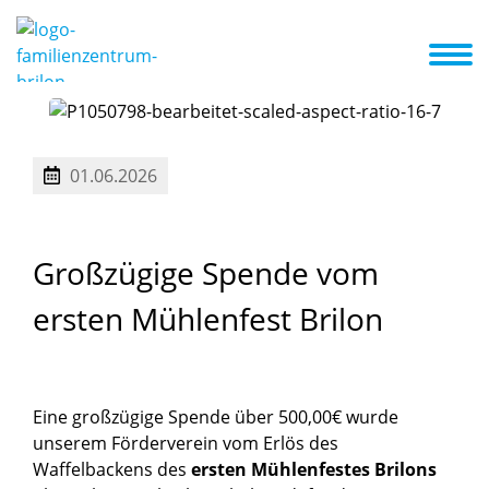
d wir
Konzept
Schwerpunkt
A-Z Liste
Aktuelles + Termine
01.06.2026
Großzügige
Spende
vom
ersten
Mühlenfest
Brilon
Eine großzügige Spende über 500,00€ wurde
unserem Förderverein vom Erlös des
Waffelbackens des
ersten Mühlenfestes Brilons