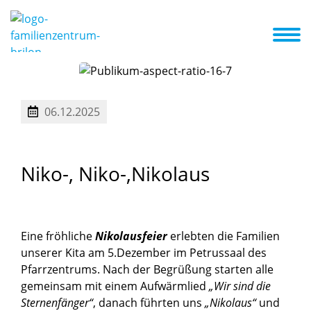
d wir
Konzept
Schwerpunkt
A-Z Liste
Aktuelles + Termine
06.12.2025
Niko-,
Niko-,Nikolaus
Eine fröhliche
Nikolausfeier
erlebten die Familien
unserer Kita am 5.Dezember im Petrussaal des
Pfarrzentrums. Nach der Begrüßung starten alle
gemeinsam mit einem Aufwärmlied
„Wir sind die
Sternenfänger“
, danach führten uns
„Nikolaus“
und