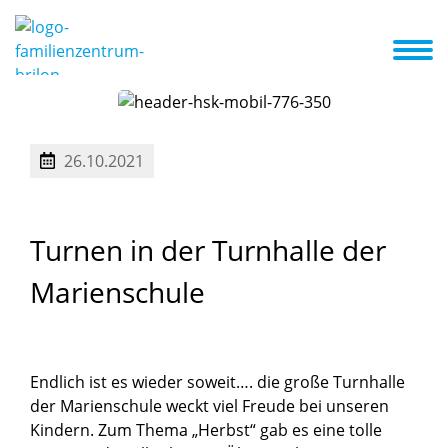
d wir
Konzept
Schwerpunkt
A-Z Liste
Aktuelles + Termine
26.10.2021
Turnen
in
der
Turnhalle
der
Marienschule
Endlich ist es wieder soweit…. die große Turnhalle
der Marienschule weckt viel Freude bei unseren
Kindern. Zum Thema „Herbst“ gab es eine tolle