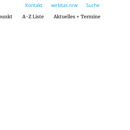
Kontakt
wirkitas.nrw
Suche
punkt
A-Z Liste
Aktuelles + Termine
Katholisches Familienzentrum Brilon
Ansprechpartner im pastoralen Raum
Zusammenarbeit mit Praktikanten