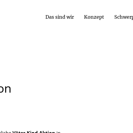
Das sind wir
Konzept
Schwer
ion
kliche
Väter-Kind-Aktion
in